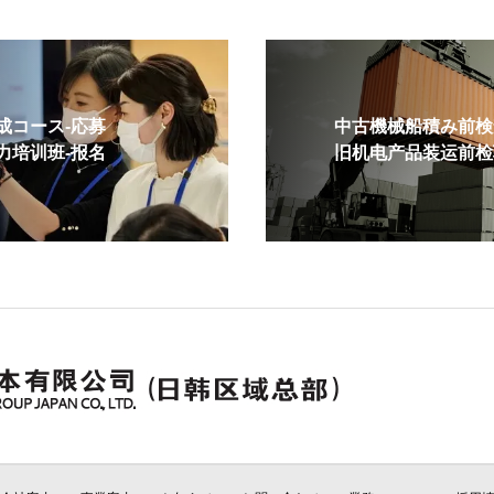
コース-応募
中古機械船積み前検査
培训班-报名
旧机电产品装运前检验