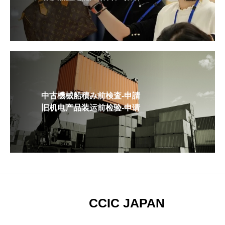
中古機械船積み前検査-申請
旧机电产品装运前检验-申请
CCIC JAPAN