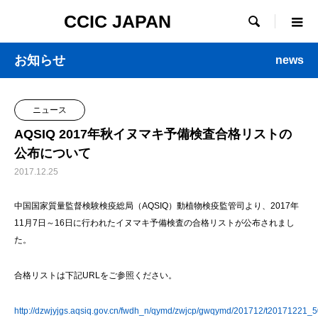
CCIC JAPAN

お知らせ
news
ニュース
AQSIQ 2017年秋イヌマキ予備検査合格リストの
公布について
2017.12.25
中国国家質量監督検験検疫総局（AQSIQ）動植物検疫監管司より、2017年
11月7日～16日に行われたイヌマキ予備検査の合格リストが公布されまし
た。
合格リストは下記URLをご参照ください。
http://dzwjyjgs.aqsiq.gov.cn/fwdh_n/qymd/zwjcp/gwqymd/201712/t20171221_