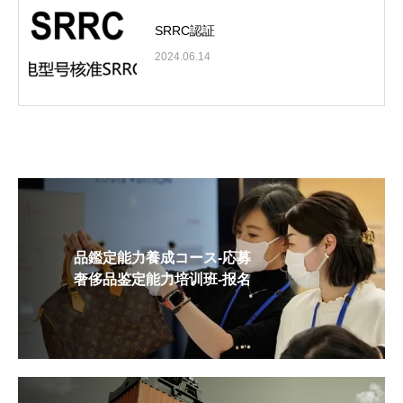
SRRC認証
2024.06.14
品鑑定能力養成コース-応募
奢侈品鉴定能力培训班-报名