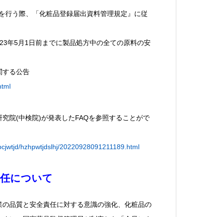
申請を行う際、「化粧品登録届出資料管理規定』に従
023年5月1日前までに製品処方中の全ての原料の安
関する公告
html
研究院(中検院)が発表したFAQを参照することがで
pspcjwtjd/hzhpwtjdslhj/20220928091211189.html
責任について
業の品質と安全責任に対する意識の強化、化粧品の