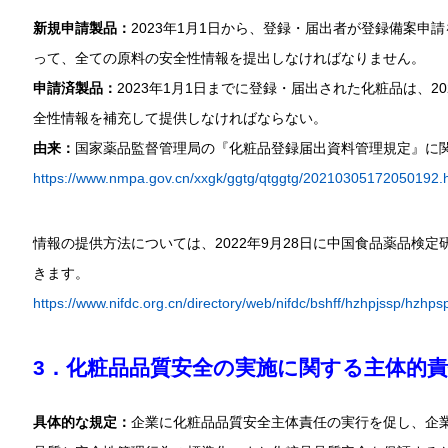
新規申請製品：
2023年1月1日から、登録・届出者が登録備案
って、全ての原料の安全性情報を提出しなければなりません。
申請済製品：
2023年1月1日までに登録・届出された化粧品は、2
全性情報を補充して提供しなければならない。
由来：
国家薬品監督管理局の『化粧品登録届出資料管理規定』に
https://www.nmpa.gov.cn/xxgk/ggtg/qtggtg/20210305172050192.
情報の提供方法については、2022年9月28日に中国食品薬品検定
きます。
https://www.nifdc.org.cn/directory/web/nifdc/bshff/hzhpjssp/hzh
3．化粧品品質安全の実施に関する主体的
具体的な規定：
企業に化粧品品質安全主体責任の実行を促し、企