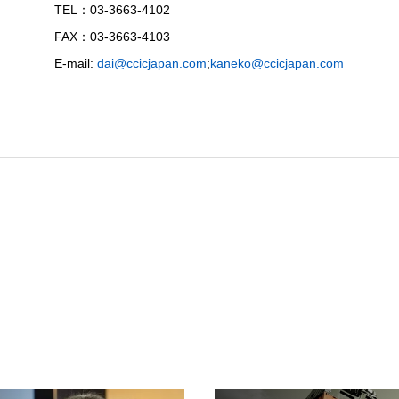
TEL：03-3663-4102
FAX：03-3663-4103
E-mail:
dai@ccicjapan.com
;
kaneko@ccicjapan.com