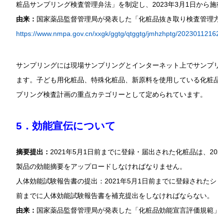
粧品サンプリング検査管理弁法」を制定し、2023年3月1日から
由来：
国家薬品監督管理局が発表した「化粧品抜き取り検査管理
https://www.nmpa.gov.cn/xxgk/ggtg/qtggtg/jmhzhptg/2023011216
サンプリングには現場サンプリングとインターネット上でサンプ
ます。子ども用化粧品、特殊化粧品、新原料を使用している化粧
プリング検査計画の重点カテゴリーとして定められています。
5．効能宣伝について
摘要提出：
2021年5月1日前までに登録・届出された化粧品は、2
製品の効能摘要をアップロードしなければなりません。
人体効能試験報告書の提出：2021年5月1日前までに登録されたシ
前までに人体効能試験報告書を補充提出をしなければならない。
由来：
国家薬品監督管理局が発表した「化粧品効能宣言評価規範