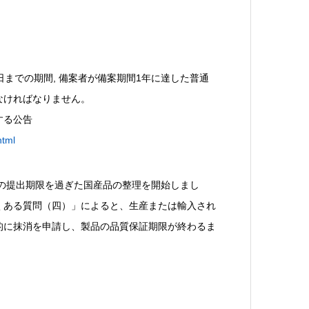
1日までの期間, 備案者が備案期間1年に達した普通
なければなりません。
する公告
html
書の提出期限を過ぎた国産品の整理を開始しまし
くある質問（四）」によると、生産または輸入され
的に抹消を申請し、製品の品質保証期限が終わるま