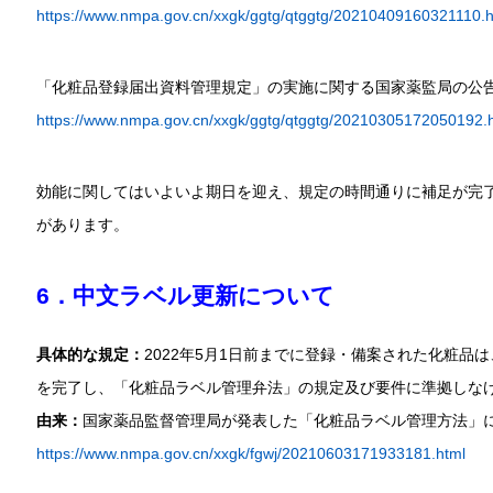
https://www.nmpa.gov.cn/xxgk/ggtg/qtggtg/20210409160321110.h
「化粧品登録届出資料管理規定」の実施に関する国家薬監局の公
https://www.nmpa.gov.cn/xxgk/ggtg/qtggtg/20210305172050192.
効能に関してはいよいよ期日を迎え、規定の時間通りに補足が完
があります。
6．中文ラベル更新について
具体的な規定：
2022年5月1日前までに登録・備案された化粧品は
を完了し、「化粧品ラベル管理弁法」の規定及び要件に準拠しな
由来：
国家薬品監督管理局が発表した「化粧品ラベル管理方法」
https://www.nmpa.gov.cn/xxgk/fgwj/20210603171933181.html