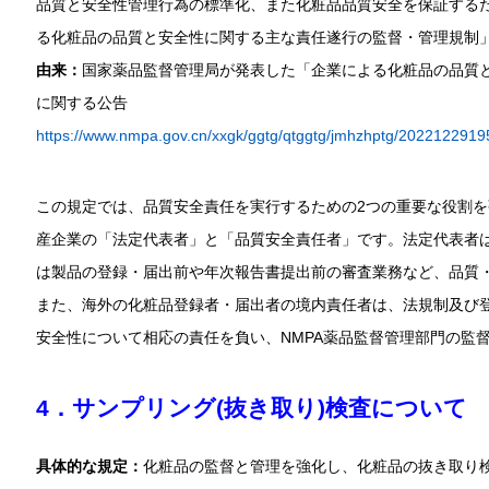
品質と安全性管理行為の標準化、また化粧品品質安全を保証する
る化粧品の品質と安全性に関する主な責任遂行の監督・管理規制」は
由来：
国家薬品監督管理局が発表した「企業による化粧品の品質
に関する公告
https://www.nmpa.gov.cn/xxgk/ggtg/qtggtg/jmhzhptg/202212291
この規定では、品質安全責任を実行するための2つの重要な役割
産企業の「法定代表者」と「品質安全責任者」です。法定代表者
は製品の登録・届出前や年次報告書提出前の審査業務など、品質
また、海外の化粧品登録者・届出者の境内責任者は、法規制及び
安全性について相応の責任を負い、NMPA薬品監督管理部門の監
4．サンプリング(抜き取り)検査について
具体的な規定：
化粧品の監督と管理を強化し、化粧品の抜き取り