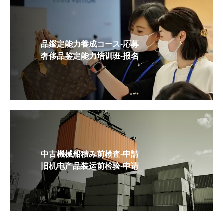
品鑑定能力養成コース-応募
奢侈品鉴定能力培训班-报名
中古機械船積み前検査-申請
旧机电产品装运前检验-申请