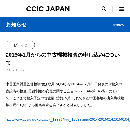
CCIC JAPAN

お知らせ
news
お知らせ
2015年1月からの中古機械検査の申し込みについ
て
2015.01.26
中国国家質量監督検験検疫総局(AQSIQ)が2014年12月31日発表の≪輸入中
古設備の検査･監督制度の変更に関する公告≫（2014年第145号）におい
て、これまで輸入予定中古設備に対して行われてきた中国各地の出入境検験
検疫局(CIQ)による備案審査を廃止すると発表しました。
http://www.aqsiq.gov.cn/xxgk_13386/jlgg_12538/zjgg/2014/201501/t2015010