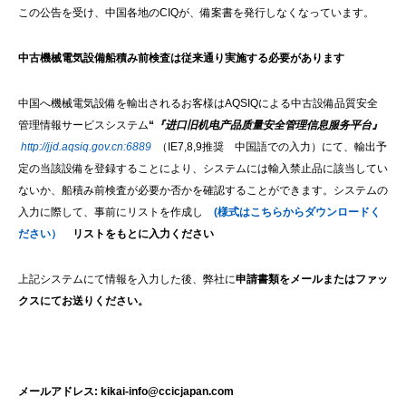
この公告を受け、中国各地のCIQが、備案書を発行しなくなっています。
中古機械電気設備船積み前検査は従来通り実施する必要があります
中国へ機械電気設備を輸出されるお客様はAQSIQによる中古設備品質安全
管理情報サービスシステム
“
『
进
口旧机
电产
品
质
量安全管理信息服
务
平台』
http://jjd.aqsiq.gov.cn:6889
（IE7,8,9推奨 中国語での入力）にて、輸出予
定の当該設備を登録することにより、システムには輸入禁止品に該当してい
ないか、船積み前検査が必要か否かを確認することができます。システムの
入力に際して、事前にリストを作成し
(様式はこちらからダウンロードく
ださい）
リストをもとに入力ください
上記システムにて情報を入力した後、弊社に
申請書類をメールまたはファッ
クスにてお送りください。
メールアドレス: kikai-info@ccicjapan.com