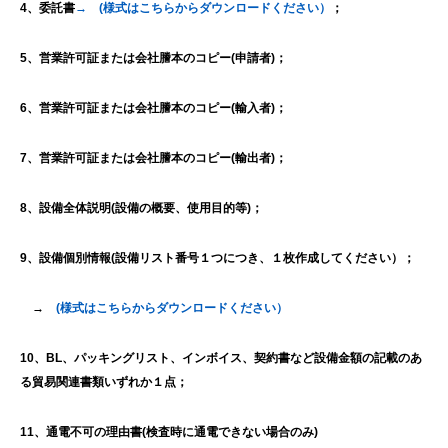
4、委託書
→ (様式はこちらからダウンロードください）
；
5、営業許可証または会社謄本のコピー
(
申請者
)
；
6、営業許可証または会社謄本のコピー
(
輸入者
)
；
7、営業許可証または会社謄本のコピー
(
輸出者
)
；
8、設備全体説明
(
設備の概要、使用目的
等
)
；
9、設備個別情報
(
設備リスト番号１つにつき、１枚作成してください
）；
→
(様式はこちらからダウンロードください）
10、
BL
、パッキングリスト、インボイス、契約書など設備金額の記載のあ
る貿易関連書類いずれか１点
；
11
、通電不可の理由書
(
検査時に通電できない場合のみ
)