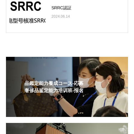
SRRC認証
2024.06.14
品鑑定能力養成コース-応募
奢侈品鉴定能力培训班-报名