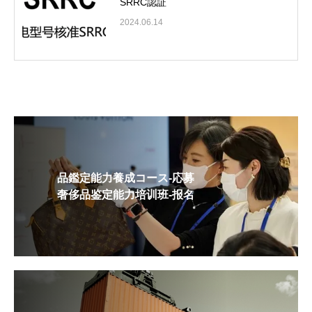
SRRC認証
2024.06.14
品鑑定能力養成コース-応募
奢侈品鉴定能力培训班-报名