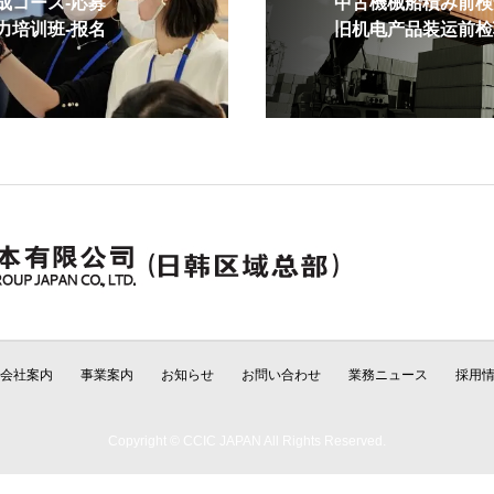
コース-応募
中古機械船積み前検査
培训班-报名
旧机电产品装运前检验
会社案内
事業案内
お知らせ
お問い合わせ
業務ニュース
採用
Copyright © CCIC JAPAN All Rights Reserved.