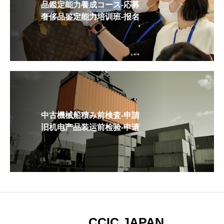
品鑑定能力養成コース-応募
奢侈品鉴定能力培训班-报名
中古機械船積み前検査-申請
旧机电产品装运前检验-申请
CCIC JAPAN