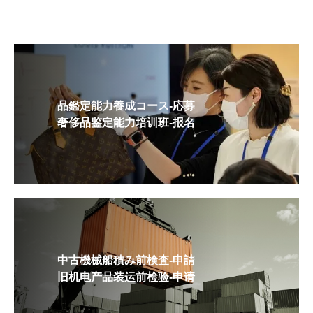
品鑑定能力養成コース-応募
奢侈品鉴定能力培训班-报名
中古機械船積み前検査-申請
旧机电产品装运前检验-申请