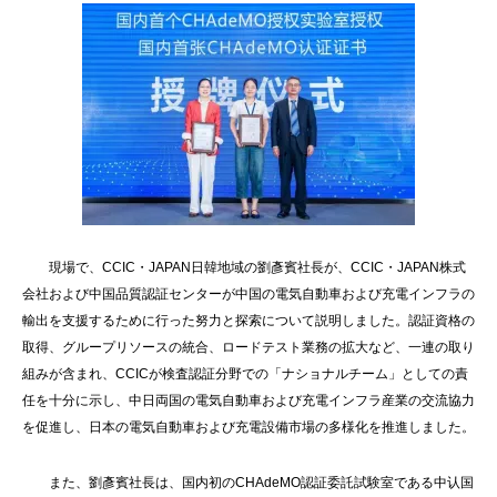
現場で、CCIC・JAPAN日韓地域の劉彥賓社長が、CCIC・JAPAN株式
会社および中国品質認証センターが中国の電気自動車および充電インフラの
輸出を支援するために行った努力と探索について説明しました。認証資格の
取得、グループリソースの統合、ロードテスト業務の拡大など、一連の取り
組みが含まれ、CCICが検査認証分野での「ナショナルチーム」としての責
任を十分に示し、中日両国の電気自動車および充電インフラ産業の交流協力
を促進し、日本の電気自動車および充電設備市場の多様化を推進しました。
また、劉彥賓社長は、国内初のCHAdeMO認証委託試験室である中认国