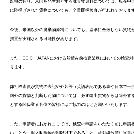
既報の通り、米国を発生源とする廃棄物原料については、現在中
に陸揚げされた貨物についても、全量開梱検査が行われておりま
今後、米国以外の廃棄物原料についても、基準に合致しない貨物
措置が実施される可能性があります。
また、CCIC・JAPANにおける船積み前検査業務においての検査
ります。
弊社検査員が貨物の表記や外装等（英語表記である事や日本で一
国外の貨物と判断した物については、必ず輸出貨物からは除外す
とする関係業者各位の皆様にはご協力のほどお願いいたします。
また、申請者におかれましては、検査の申請をいただく前に申請
いことや、混入制限物が制限以下であること、放射線数値に異常