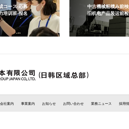
コース-応募
中古機械船積み前検査
培训班-报名
旧机电产品装运前检验
会社案内
事業案内
お知らせ
お問い合わせ
業務ニュース
採用
Copyright © CCIC JAPAN All Rights Reserved.