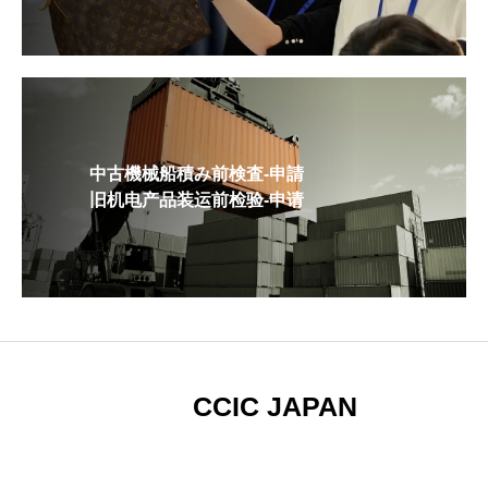
中古機械船積み前検査-申請
旧机电产品装运前检验-申请
CCIC JAPAN