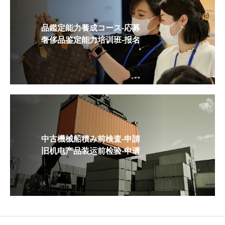
品鑑定能力養成コース-応募
奢侈品鉴定能力培训班-报名
中古機械船積み前検査-申請
旧机电产品装运前检验-申请