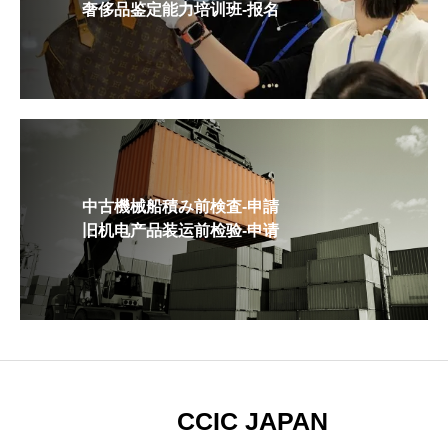
奢侈品鉴定能力培训班-报名
中古機械船積み前検査-申請
旧机电产品装运前检验-申请
CCIC JAPAN