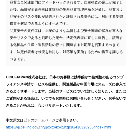
品質安全関連部門にフィードバックされます。自主検査の是正が完了し
た後、品質安全責任者は化粧品の生産品質管理体系を評価し、品質およ
び安全のリスク要因が除去されたと評価される場合には、対応する制御
措置を解除できるようにすべきです。
品質安全の責任者は、上記のような品質および安全関連の状況が重大な
安全リスクであると判断した場合、法定代表者に直ちに報告し、該当す
る化粧品の生産・運営活動の停止に関連する対応策を提案するべきで
す。法定代表者は状況を検討し、対応策を実施するための措置を講じる
べきです。
CCIC·JAPAN株式会社は、日本のお客様に効率的かつ信頼性のあるコンプ
ライアンス申請サービスを提供し、関連製品が中国市場にスムーズに参入で
きるようサポートします。当社のサービスについて詳しく知りたい、または
ご質問がある場合は、いつでもお気軽にお問い合わせください。お手伝いで
きることがあれば、心よりサポートいたします。
中文原文は以下のホームページご参照下さい。
https://yjj.beijing.gov.cn/yjj/xxcx/kpxc/hzp36/436328935/index.html