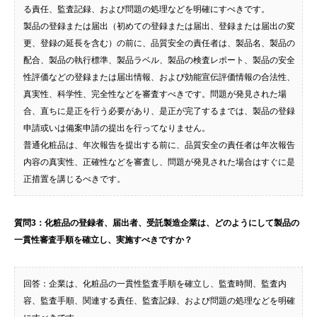
る責任、監査記録、および問題の処理などを明確にすべきです。
製品の登録または届出（初めての登録または届出、登録または届出の変
更、登録の延長を含む）の前に、品質安全の責任者は、製品名、製品の
配合、製品の執行標準、製品ラベル、製品の検査レポート、製品の安全
性評価などの登録または届出情報、および効能宣伝評価情報の合法性、
真実性、科学性、完全性などを審査すべきです。問題が発見された場
合、直ちに是正を行う必要があり、是正が完了するまでは、製品の登録
申請或いは備案申請の提出を行ってなりません。
普通化粧品は、年次報告を提出する前に、品質安全の責任者は年次報告
内容の真実性、正確性などを審査し、問題が発見された場合はすぐに是
正措置を講じるべきです。
質問3：化粧品の登録者、届出者、受託製造企業は、どのようにして製品の
一貫性審査手順を確立し、実施すべきですか？
回答：企業は、化粧品の一貫性監査手順を確立し、監査時間、監査内
容、監査手順、関連する責任、監査記録、および問題の処理などを明確