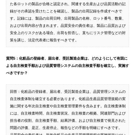
た各ロットの製品が合格と認定され、関連する生産および品質活動の記
録がその承認を受けたことを確認し、製品の出荷記録を作成すべきで
す。記録には、製品の出荷日時、出荷製品の名称、ロット番号、数量、
および出荷内容が含まれます。品質安全の責任者は、製品に品質および
安全上のリスクがある場合、出荷を拒否し、直ちにリスク管理などの対
策を講じ、法定代表者に報告すべきです。
質問5：化粧品の登録者、届出者、受託製造企業は、どのようにして有因に
よる自主検査手順および品質管理システムの自主検査手順を確立し、実施す
べきですか？
回答：化粧品の登録者、届出者、受託製造企業は、品質管理システムの
自主検査体制を確立する必要があります。化粧品生産品質管理規範の実
施に関する年次自主検査や自主検査管理要件を含みます。自主検査体制
には、自主検査時間、自主検査状況、自主検査の根拠、関連部門および
担当者の役割、自主検査手順、結果評価、および自主検査で発見された
問題の評価、是正、生産停止、報告などの手順を明確にすべきです。