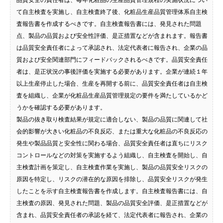
品質安全の責任者は、毎年化粧品の生産品質管理規程の実施状況につい
て自主検査を実施し、自主検査終了後、化粧品生産品質管理体系自主検
査報告書を作成するべきです。自主検査報告書には、発見された問題
点、製品の品質および安全性評価、是正措置などが含まれます。報告書
は品質安全責任者によって承認され、法定代表者に報告され、企業の品
質および安全関連部門にフィードバックされるべきです。品質安全責任
者は、是正状況の事後評価を実施する必要があります。企業が連続１年
以上生産停止した場合、生産を再開する前に、品質安全責任者は自主検
査を組織し、企業が化粧品生産品質管理規定の要件を満たしているかど
うかを確認する必要があります。
製品の抜き取り検査結果が規定に適合しない、製品の品質に関連して社
会的影響が大きい化粧品の不良反応、または重大な化粧品の不良反応の
発生や製品品質と安全性に関わる場合、品質安全責任者は直ちにリスク
コントロールなどの対策を実施するよう組織し、自主検査を開始し、自
主検査計画を策定し、自主検査作業を実施し、製品の品質安全リスクの
原因を特定し、リスクの潜在的な原因を排除し、品質安全リスクが発生
したことを示す自主検査報告書を作成します。自主検査報告書には、自
主検査の原因、発見された問題、製品の品質安全評価、是正措置などが
含まれ、品質安全責任者の承認を経て、法定代表者に報告され、企業の