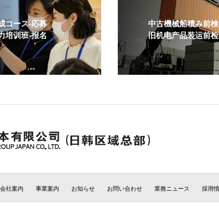
コース-応募
中古機械船積み前検査
培训班-报名
旧机电产品装运前检验
会社案内
事業案内
お知らせ
お問い合わせ
業務ニュース
採用
Copyright © CCIC JAPAN All Rights Reserved.