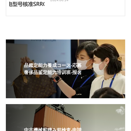
2024.06.14
品鑑定能力養成コース-応募
奢侈品鉴定能力培训班-报名
中古機械船積み前検査-申請