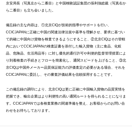
京安局長（写真左から二番目）と中国検験認証集団の張利強総裁（写真右か
ら二番目）も立ち会いました。
備忘録の主な内容は、①北京CIQが技術的指導やサポートを行い、
CCICJAPANに正確に中国の関連法律法規や基準を理解させ、要求に基づい
て的確に中国向け貨物を検査できるようにすること、②北京CIQはその管轄
内においてCCICJAPANの検査証書を添付した輸入貨物（主に食品、化粧
品、危険品、生活用品等）に対し優先的通行許可や利便的監督管理措置によ
り到着検査の手続きとフローを簡素化し、通関スピードを上げること、③北
京CIQは中国外メーカー品質保証能力の評価査定の必要がある場合、それを
CCICJAPANに委託し、その審査評価結果を信頼採用することです。
この備忘録の調印により、北京CIQは更に正確に中国輸入貨物の品質実情を
把握でき、輸出企業はより利便性の高い通関ルートを得られることになりま
す。CCICJAPANでは各検査業務の関連準備を整え、お客様からのお問い合
わせをお待ちしております。