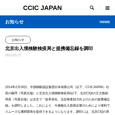
CCIC JAPAN

お知らせ
news
お知らせ
北京出入境検験検疫局と提携備忘録を調印
2013.03.17
2014年2月28日、中国検験認証集団日本有限公司（以下、CCICJAPAN）社
長の楊萍（写真左端）と北京出入境検験検疫局(以下、北京CIQ)の王大路副
局長（写真右端）は北京で『改革深化、法定検査効力向上のための提携備忘
録』を調印しました。これにより、今後輸出入貿易企業のためにより便利で
スムーズな通関環境を提供できるようになります。調印には、北京CIQの斉