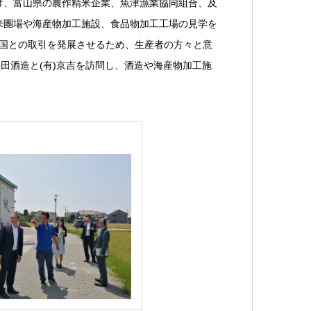
受け、富山県の農作精米企業、魚津漁業協同組合、及
米團場や海産物加工施設、食品物加工工場の見学を
と中国との取引を発展させるため、生産者の方々と意
桝田酒造と(有)京吉を訪問し、酒造や海産物加工施