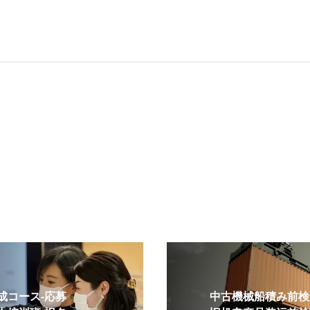
コース-応募
中古機械船積み前検査