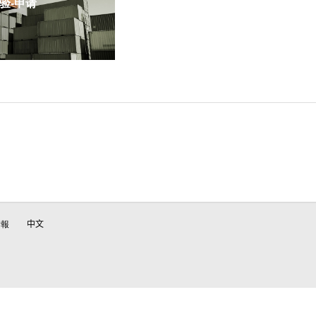
-申请
情報
中文