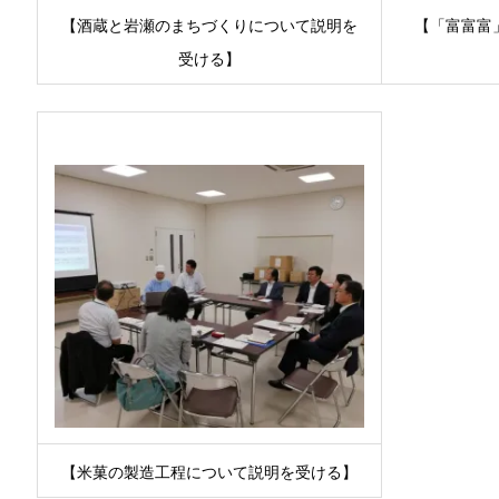
【酒蔵と岩瀬のまちづくりについて説明を
【「富富富
受ける】
【米菓の製造工程について説明を受ける】