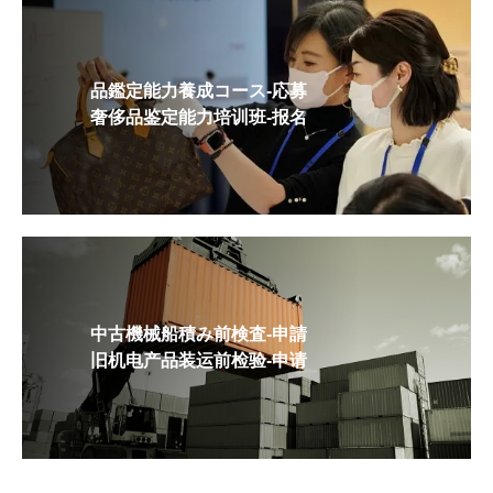
品鑑定能力養成コース-応募
奢侈品鉴定能力培训班-报名
中古機械船積み前検査-申請
旧机电产品装运前检验-申请