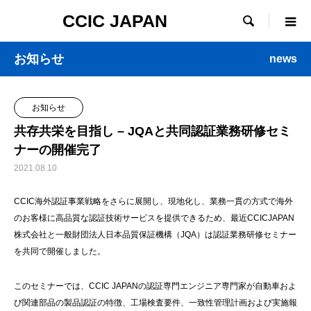
CCIC JAPAN

お知らせ
news
お知らせ
共存共栄を目指し – JQAと共同認証業務研修セミ
ナーの開催完了
2021.08.10
CCIC海外認証事業戦略をさらに展開し、現地化し、業務一貫の方式で海外
のお客様に高品質な認証技術サービスを提供できるため、最近CCICJAPAN
株式会社と一般財団法人日本品質保証機構（JQA）は認証業務研修セミナー
を共同で開催しました。
このセミナーでは、CCIC JAPANの認証専門エンジニア専門家が自動車およ
び関連部品の製品認証の特徴、工場検査要件、一致性管理計画および実施報