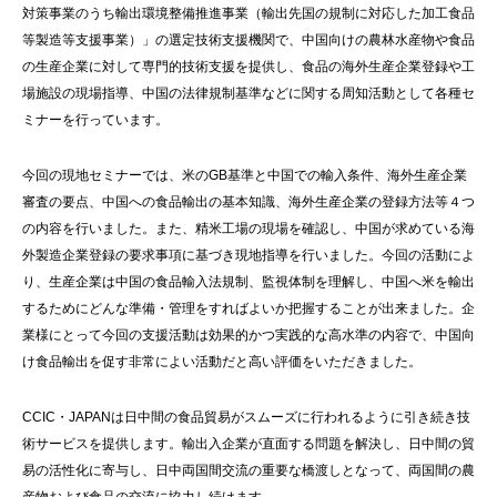
対策事業のうち輸出環境整備推進事業（輸出先国の規制に対応した加工食品
等製造等支援事業）」の選定技術支援機関で、中国向けの農林水産物や食品
の生産企業に対して専門的技術支援を提供し、食品の海外生産企業登録や工
場施設の現場指導、中国の法律規制基準などに関する周知活動として各種セ
ミナーを行っています。
今回の現地セミナーでは、米のGB基準と中国での輸入条件、海外生産企業
審査の要点、中国への食品輸出の基本知識、海外生産企業の登録方法等４つ
の内容を行いました。また、精米工場の現場を確認し、中国が求めている海
外製造企業登録の要求事項に基づき現地指導を行いました。今回の活動によ
り、生産企業は中国の食品輸入法規制、監視体制を理解し、中国へ米を輸出
するためにどんな準備・管理をすればよいか把握することが出来ました。企
業様にとって今回の支援活動は効果的かつ実践的な高水準の内容で、中国向
け食品輸出を促す非常によい活動だと高い評価をいただきました。
CCIC・JAPANは日中間の食品貿易がスムーズに行われるように引き続き技
術サービスを提供します。輸出入企業が直面する問題を解決し、日中間の貿
易の活性化に寄与し、日中両国間交流の重要な橋渡しとなって、両国間の農