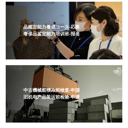
品鑑定能力養成コース-応募
奢侈品鉴定能力培训班-报名
中古機械船積み前検査-申請
旧机电产品装运前检验-申请