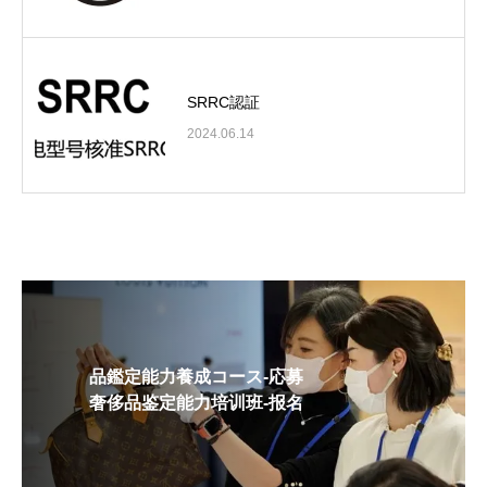
SRRC認証
2024.06.14
品鑑定能力養成コース-応募
奢侈品鉴定能力培训班-报名