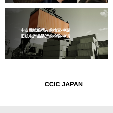
中古機械船積み前検査-申請
旧机电产品装运前检验-申请
CCIC JAPAN