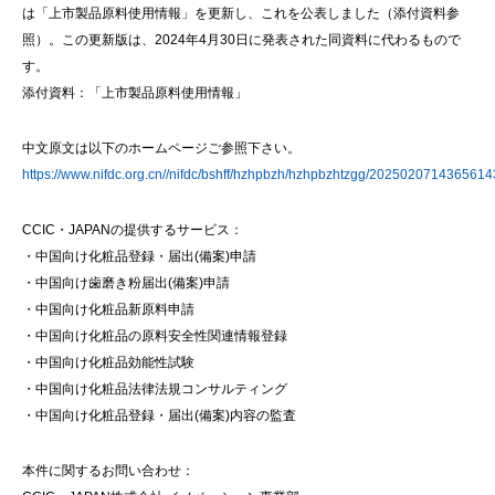
は「上市製品原料使用情報」を更新し、これを公表しました（添付資料参
照）。この更新版は、2024年4月30日に発表された同資料に代わるもので
す。
添付資料：「上市製品原料使用情報」
中文原文は以下のホームページご参照下さい。
https://www.nifdc.org.cn//nifdc/bshff/hzhpbzh/hzhpbzhtzgg/202502071436561
CCIC・JAPANの提供するサービス：
・中国向け化粧品登録・届出(備案)申請
・中国向け歯磨き粉届出(備案)申請
・中国向け化粧品新原料申請
・中国向け化粧品の原料安全性関連情報登録
・中国向け化粧品効能性試験
・中国向け化粧品法律法規コンサルティング
・中国向け化粧品登録・届出(備案)内容の監査
本件に関するお問い合わせ：