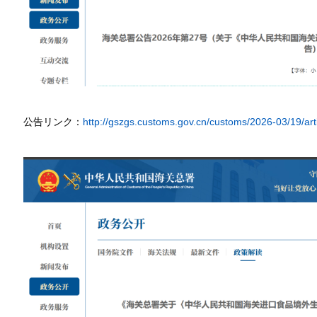
公告リンク
：
http://gszgs.customs.gov.cn/customs/2026-03/19/a