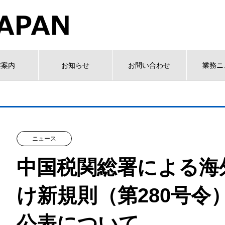
業案内
お知らせ
お問い合わせ
業務ニ
ニュース
中国税関総署による海
け新規則（第280号令
公表について