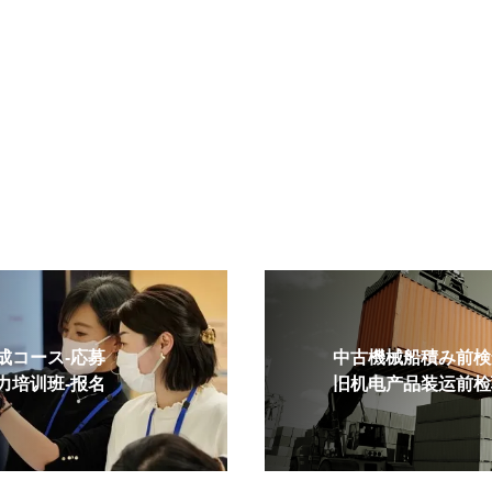
コース-応募
中古機械船積み前検査
培训班-报名
旧机电产品装运前检验