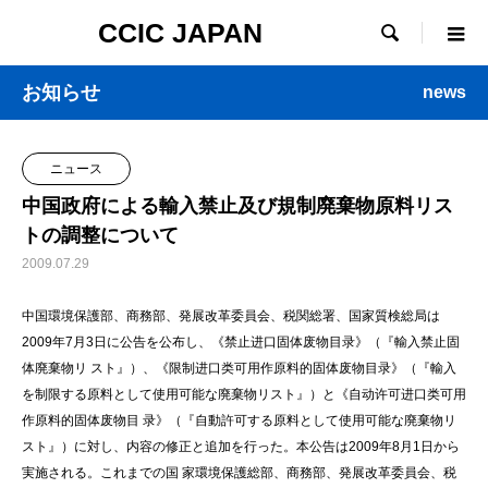
CCIC JAPAN

お知らせ
news
ニュース
中国政府による輸入禁止及び規制廃棄物原料リス
トの調整について
2009.07.29
中国環境保護部、商務部、発展改革委員会、税関総署、国家質検総局は
2009年7月3日に公告を公布し、《禁止进口固体废物目录》（『輸入禁止固
体廃棄物リ スト』）、《限制进口类可用作原料的固体废物目录》（『輸入
を制限する原料として使用可能な廃棄物リスト』）と《自动许可进口类可用
作原料的固体废物目 录》（『自動許可する原料として使用可能な廃棄物リ
スト』）に対し、内容の修正と追加を行った。本公告は2009年8月1日から
実施される。これまでの国 家環境保護総部、商務部、発展改革委員会、税