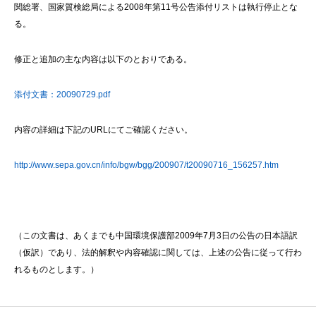
関総署、国家質検総局による2008年第11号公告添付リストは執行停止とな
る。
修正と追加の主な内容は以下のとおりである。
添付文書：20090729.pdf
内容の詳細は下記のURLにてご確認ください。
http://www.sepa.gov.cn/info/bgw/bgg/200907/t20090716_156257.htm
（この文書は、あくまでも中国環境保護部2009年7月3日の公告の日本語訳
（仮訳）であり、法的解釈や内容確認に関しては、上述の公告に従って行わ
れるものとします。）