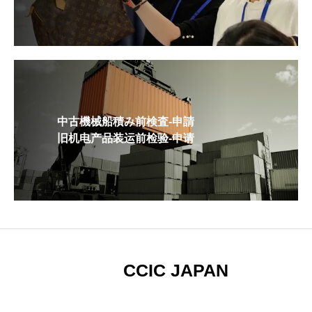
中古機械船積み前検査-申請
旧机电产品装运前检验-申请
CCIC JAPAN