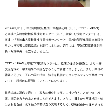
2014年9月1日、中国検験認証集団日本有限公司（以下、CCIC・JAPAN）
と寧波出入境検験検疫局技術センター（以下、寧波CIQ技術センター）は、
寧波で『寧波出入境検験検疫局技術センターと中国検験認証集団日本有限公
司のより緊密な提携協議』を調印しました。調印には、寧波CIQ童鲁波副局
長（写真中央）も立ち会いました。
CCIC・JAPANと寧波CIQ技術センターは、従来の提携を基礎に、より一層
交流を深め、検査結果の承認をすることで合意に達しました。また、業務の
需要に応じて、互いの国の法律、法令を提供するコンサルティング業務につ
いても、積極的に展開していくことになります。
提携協議の調印を通して、双方の優位性を互いに補い合うことができ、検
査、測定能力を向上させることができます。さらに、日本から寧波地区へ輸
出される食品、化学品の事前検査を実現するため、技術的条件も提示されま