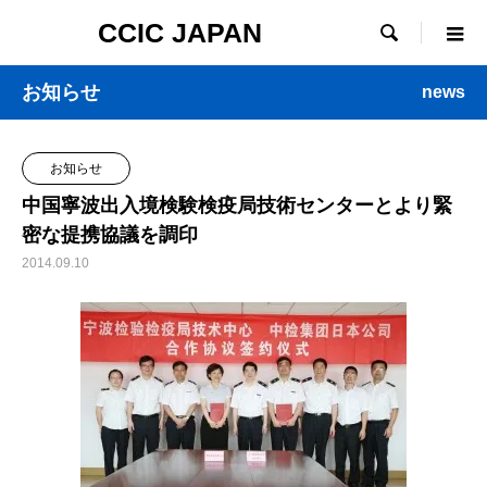
CCIC JAPAN

お知らせ
news
お知らせ
中国寧波出入境検験検疫局技術センターとより緊
密な提携協議を調印
2014.09.10