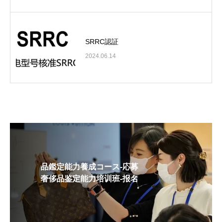
SRRC認証
2024.06.14
品鑑定能力養成コース-応募
奢侈品鉴定能力培训班-报名