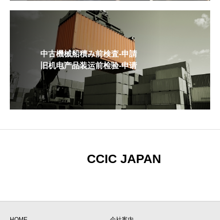
中古機械船積み前検査-申請
旧机电产品装运前检验-申请
CCIC JAPAN
HOME
会社案内