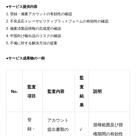
●サービス提供内容
1. 登録・備案アカウントの有効性の確認
2. 不良反応トレーサビリティプラットフォームの有効性の確認
3. 備案済製品情報の完成度の確認
4. 中国向け輸出品のリスクの確認
5. 不備に対する解決方法の提案
●サービス成果物の一例
監
監査
査
No.
監査
内容
説明
項目
結
果
登
アカウント
授権範囲及び授
録・
提出書類の
√
権期間の有効性