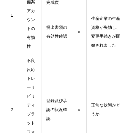
備案
完成度
アカ
1
生産企業の生産
ウン
提出書類の
資格が失効し、
トの
○
有効性確認
変更手続きが開
有効
始されました
性
不良
反応
トレ
ーサ
ビリ
登録及び承
ティ
正常な状態かど
2
認の状況確
○
プラ
うか
認
ット
フォ