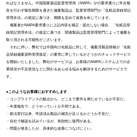
ればなりません。中国国家薬品監督管理局（NMPA）がの要求通りに年次報
告を行わず報告期限を過ぎた備案製品は、監督管理部門が「化粧品登録登記
管理弁法」の規定に基づき、期限を定めて改善を命じています。
備案者がNMPA要求通りに上記内容を補正・提出しない場合、「化粧品登
録登記管理弁法」の規定に基づき、関連製品は監督管理部門によって備案を
取り消される可能性がございます。
それに伴い、弊社では中国向け化粧品に対して、備案済製品情報が「化粧
品登録備案資料管理規定」の要求に準じているかどうかのチェックサービス
を開始いたしました。弊社のサービスは、お客様のNMPAシステム上での企
業状況や不足状況などに関わるあらゆる悩みを解決するためのサービスで
す。
●このようなお客様におすすめします
・コンプライアンスの観点から、どこまで要件を満たせているか不安だ。
・年度報告で、どうやっていくか不明である。
・新法実行以来、申請済み製品の補完が足りるかどうか不安だ。
・自社で確認を試みているが、有効性に疑問がある。
・問題が発見したが、具体的な改善につなげにくい。