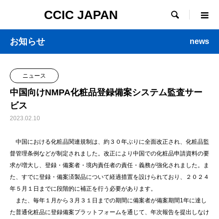
CCIC JAPAN

お知らせ
news
ニュース
中国向けNMPA化粧品登録備案システム監査サー
ビス
2023.02.10
中国における化粧品関連規制は、約３０年ぶりに全面改正され、化粧品監
督管理条例などが制定されました。改正により中国での化粧品申請資料の要
求が増大し、登録・備案者・境内責任者の責任・義務が強化されました。ま
た、すでに登録・備案済製品について経過措置を設けられており、２０２４
年５月１日までに段階的に補正を行う必要があります。
また、毎年１月から３月３１日までの期間に備案者が備案期間1年に達し
た普通化粧品に登録備案プラットフォームを通じて、年次報告を提出しなけ