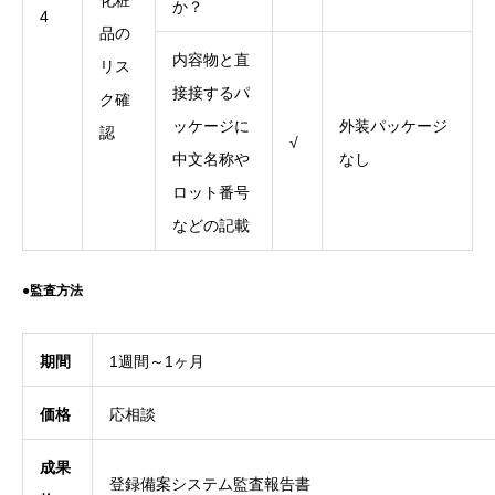
化粧
か？
4
品の
内容物と直
リス
接接するパ
ク確
ッケージに
外装パッケージ
認
√
中文名称や
なし
ロット番号
などの記載
●監査方法
期間
1週間～1ヶ月
価格
応相談
成果
登録備案システム監査報告書