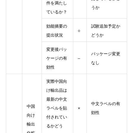
件を満たし
うか
ているか？
効能摘要の
試験追加予定か
○
提出状況
どうか
変更後パッ
パッケージ変更
ケージの有
–
なし
効性
実際中国向
け輸出品は
最新の中文
中文ラベルの有
中国
ラベルを貼
×
効性
向け
付されてい
輸出
るかどう