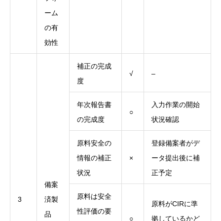
ーム
の有
効性
補正の完成
√
–
度
年次報告書
入力作業の開始
○
の完成度
状況確認
原料安全の
登録備案者がデ
情報の補正
×
ータ提出後に補
状況
正予定
備案
原料は安全
3
済製
原料がCIRに準
性評価の要
品
○
拠しているかど