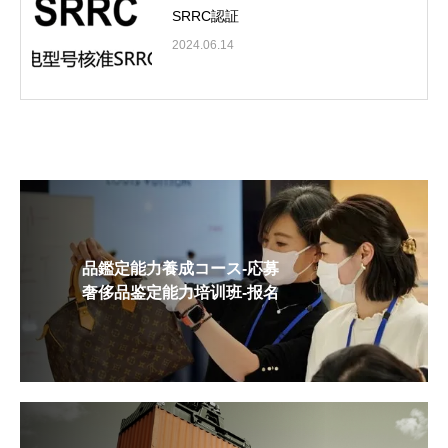
SRRC認証
2024.06.14
品鑑定能力養成コース-応募
奢侈品鉴定能力培训班-报名