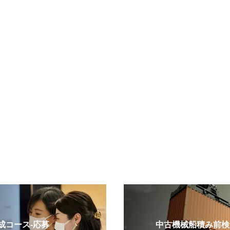
コース-応募
中古機械船積み前検査