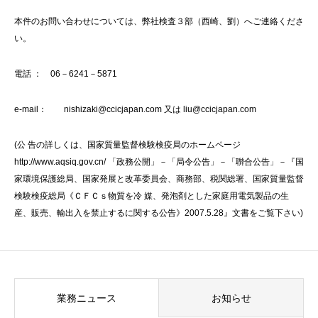
本件のお問い合わせについては、弊社検査３部（西崎、劉）へご連絡くださ
い。
電話 ： 06－6241－5871
e-mail： nishizaki@ccicjapan.com 又は liu@ccicjapan.com
(公 告の詳しくは、国家質量監督検験検疫局のホームページ
http://www.aqsiq.gov.cn/ 「政務公開」－「局令公告」－「聨合公告」－『国
家環境保護総局、国家発展と改革委員会、商務部、税関総署、国家質量監督
検験検疫総局《ＣＦＣｓ物質を冷 媒、発泡剤とした家庭用電気製品の生
産、販売、輸出入を禁止するに関する公告》2007.5.28』文書をご覧下さい)
業務ニュース
お知らせ