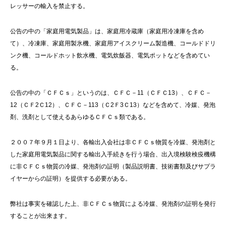
レッサーの輸入を禁止する。
公告の中の「家庭用電気製品」は、家庭用冷蔵庫（家庭用冷凍庫を含め
て）、冷凍庫、家庭用製氷機、家庭用アイスクリーム製造機、コールドドリ
ンク機、コールドホット飲水機、電気炊飯器、電気ポットなどを含めてい
る。
公告の中の「ＣＦＣｓ」というのは、ＣＦＣ－11（ＣＦＣ13）、ＣＦＣ－
12（ＣＦ2Ｃ12）、ＣＦＣ－113（Ｃ2Ｆ3Ｃ13）などを含めて、冷媒、発泡
剤、洗剤として使えるあらゆるＣＦＣｓ類である。
２００７年９月１日より、各輸出入会社は非ＣＦＣｓ物質を冷媒、発泡剤と
した家庭用電気製品に関する輸出入手続きを行う場合、出入境検験検疫機構
に非ＣＦＣｓ物質の冷媒、発泡剤の証明（製品説明書、技術書類及びサプラ
イヤーからの証明）を提供する必要がある。
弊社は事実を確認した上、非ＣＦＣｓ物質による冷媒、発泡剤の証明を発行
することが出来ます。