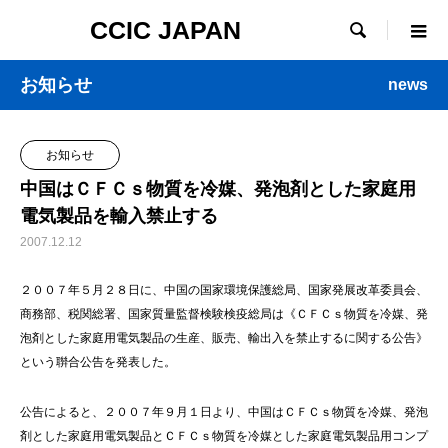
CCIC JAPAN

お知らせ
news
お知らせ
中国はＣＦＣｓ物質を冷媒、発泡剤とした家庭用
電気製品を輸入禁止する
2007.12.12
２００７年５月２８日に、中国の国家環境保護総局、国家発展改革委員会、
商務部、税関総署、国家質量監督検験検疫総局は《ＣＦＣｓ物質を冷媒、発
泡剤とした家庭用電気製品の生産、販売、輸出入を禁止するに関する公告》
という聨合公告を発表した。
公告によると、２００７年９月１日より、中国はＣＦＣｓ物質を冷媒、発泡
剤とした家庭用電気製品とＣＦＣｓ物質を冷媒とした家庭電気製品用コンプ