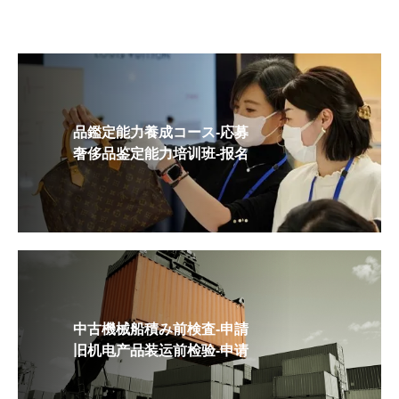
品鑑定能力養成コース-応募
奢侈品鉴定能力培训班-报名
中古機械船積み前検査-申請
旧机电产品装运前检验-申请