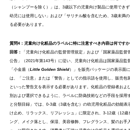
（シャンプーを除く）」は、3歳以下の児童向け製品に使用できず
幼児には使用しない」および「サリチル酸を含むため、3歳未満
る必要があります。
質問4：児童向け化粧品のラベルに特に注意すべき内容は何ですか
回答：
「児童向け化粧品の監督管理規定」および「国家薬品監督
公告」（2021年第143号）に従い、児童向け化粧品は国家薬品
「小金盾（
Little Golden Shield
）」を販売パッケージの表示面
は、「ご注意」または「警告」としての指示語を使用し、販売包
といった警告文を表示する必要があります。化粧品の登録者およ
別および選択できるように、ラベルに防偽技術などの手段を採用
と分類目録」では、0-3歳（3歳を含む）の幼児用化粧品の効能
け止め、リラックス、リフレッシュ」に限定され、3-12歳（12
ング、メイク落とし、保湿、美容修飾、フレグランス、髪のお手