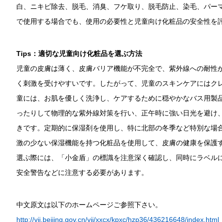
白、ニキビ除去、脱毛、消臭、フケ取り、脱毛防止、染毛、パー
で使用する場合でも、使用の必要性と児童向け化粧品の安全性を
Tips
：適切な児童向け化粧品を選ぶ方法
児童の皮膚は薄く、皮膚バリア機能が不完全で、紫外線への耐性
く刺激を受けやすいです。したがって、児童のスキンケアにはク
童には、お肌を優しく洗浄し、ケアするために穏やかなバス用製
ったりして物理的な紫外線対策を行い、正午時に強い日光を避け
きです。定期的に保湿剤を使用し、特に北部の冬季など特別な場
激の少ない保湿機能を持つ化粧品を使用して、皮膚の健康を保護
選ぶ際には、「小金盾」の標識を注意深く確認し、同時にラベル
安全警告などに注意する必要があります。
中文原文は以下のホームページご参照下さい。
http://yjj.beijing.gov.cn/yjj/xxcx/kpxc/hzp36/436216648/index.html