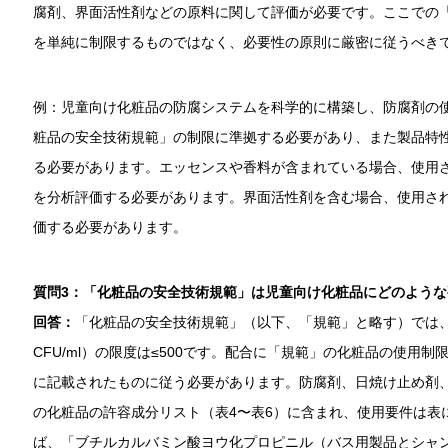
腐剤、界面活性剤などの原料に関して評価が必要です。ここでの
を単純に制限するものではなく、必要性の原則に厳密に従うべき
例：児童向け化粧品の防腐システムを科学的に構築し、防腐剤の
粧品の安全技術規範」の制限に準拠する必要があり、また製品特
る必要があります。エッセンスや香料が含まれている場合、使用
を分析評価する必要があります。界面活性剤を含む場合、使用さ
価する必要があります。
質問3：「化粧品の安全技術規範」は児童向け化粧品にどのよう
回答：
「化粧品の安全技術規範」（以下、「規範」と略す）では、
CFU/ml）の限度は≤500です。配合に「規範」の化粧品の使用
に記載されたものに従う必要があります。防腐剤、日焼け止め剤
の化粧品の許容成分リスト（表4〜表6）に含まれ、使用要件は表
ば、「ブチルカルバミン酸ヨウ化プロピニル（バス用製品とシャ