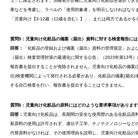
ュ」に限定されます。消費者が正確に児童向け化粧品を選択でき
果などを考慮し、ラベルの「使用対象者」を明示しなければなりま
「児童向け【3-12歳（12歳を含む）】」、または両方であるか
質問5：児童向け化粧品の備案（届出）資料に対する検査報告に
回答：
「化粧品の登録および備案（届出）資料の管理規定」およ
（届出）検査管理対策の最適化に関する公告」（2023年第13号
報告書を提出することが免除されません。児童向け化粧品の備案(
出)検査機関によって発行される必要があり、化粧品の備案(届出
する自己検査を行い、報告書を提出することはできません。
質問6：児童向け化粧品の原料にはどのような要求事項があります
回答：
児童向け化粧品は、長期間の安全な使用歴のある化粧品原
新原料の使用は許可されず、遺伝子工学、ナノテクノロジーなど
代替原料がなければ、その使用理由を説明し、児童向け化粧品の