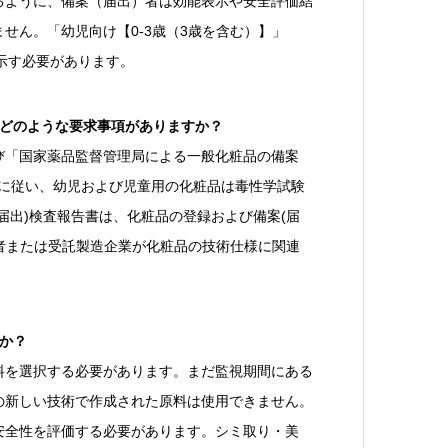
るように、備案（届出）者は効能表示や安全評価結
せん。「幼児向け【0-3歳（3歳を含む）】」
を示す必要があります。
はどのような要求事項がありますか？
び「国家薬品監督管理局による一般化粧品の備案
）に従い、幼児および児童用の化粧品は毒性学試験
届出)検査報告書は、化粧品の登録および備案(届
)者または受託製造企業が化粧品の技術仕様に関連
か？
料を選択する必要があります。まだ監視期間にある
の新しい技術で作成された原料は使用できません。
安全性を評価する必要があります。シミ取り・美