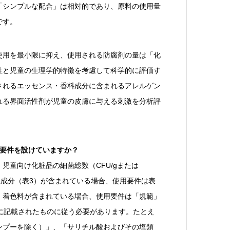
「シンプルな配合」は相対的であり、原料の使用量
です。
使用を最小限に抑え、使用される防腐剤の量は「化
性と児童の生理学的特徴を考慮して科学的に評価す
されるエッセンス・香料成分に含まれるアレルゲン
れる界面活性剤が児童の皮膚に与える刺激を分析評
な要件を設けていますか？
児童向け化粧品の細菌総数（CFU/gまたは
制限成分（表3）が含まれている場合、使用要件は表
、着色料が含まれている場合、使用要件は「規範」
に記載されたものに従う必要があります。たとえ
ンプーを除く）」、「サリチル酸およびその塩類