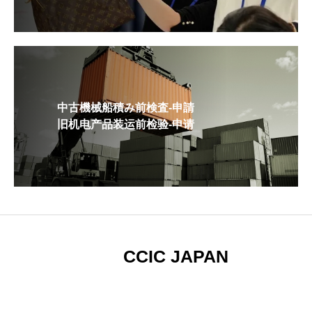
中古機械船積み前検査-申請
旧机电产品装运前检验-申请
CCIC JAPAN