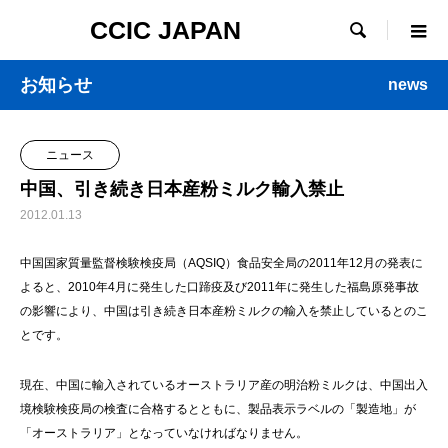
CCIC JAPAN

お知らせ
news
ニュース
中国、引き続き日本産粉ミルク輸入禁止
2012.01.13
中国国家質量監督検験検疫局（AQSIQ）食品安全局の2011年12月の発表に
よると、2010年4月に発生した口蹄疫及び2011年に発生した福島原発事故
の影響により、中国は引き続き日本産粉ミルクの輸入を禁止しているとのこ
とです。
現在、中国に輸入されているオーストラリア産の明治粉ミルクは、中国出入
境検験検疫局の検査に合格するとともに、製品表示ラベルの「製造地」が
「オーストラリア」となっていなければなりません。