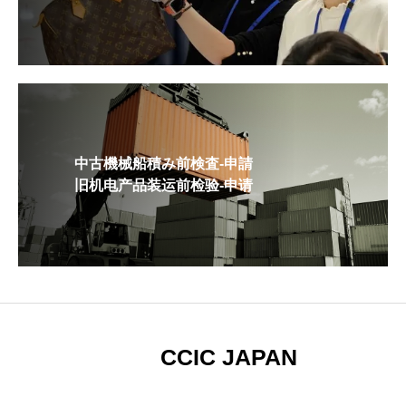
中古機械船積み前検査-申請
旧机电产品装运前检验-申请
CCIC JAPAN