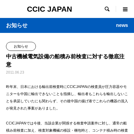
CCIC JAPAN

お知らせ
news
お知らせ
中古機械電気設備の船積み前検査に対する徹底注
意
2011.06.23
昨年末、日本における輸出前検査時にCCICJAPANの検査員が圧力容器やモ
ニターを中国に輸出できないことを指摘し、輸出者もこれらを輸出しないこ
とを承諾していたにも関わらず、その後中国の揚げ港でこれらの機器の混入
が発見された事案がありました。
CCICJAPANでは今後、当該企業が関係する検査申請案件に対し、通常の船
積み前検査に加え、検査対象機械の移設・梱包時と、コンテナ積み時の検査