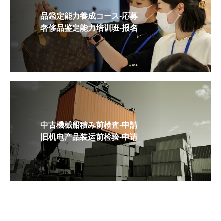
品鑑定能力養成コース-応募
奢侈品鉴定能力培训班-报名
中古機械船積み前検査-申請
旧机电产品装运前检验-申请