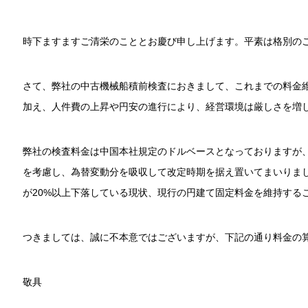
時下ますますご清栄のこととお慶び申し上げます。平素は格別の
さて、弊社の中古機械船積前検査におきまして、これまでの料金
加え、人件費の上昇や円安の進行により、経営環境は厳しさを増
弊社の検査料金は中国本社規定のドルベースとなっておりますが
を考慮し、為替変動分を吸収して改定時期を据え置いてまいりま
が20%以上下落している現状、現行の円建て固定料金を維持する
つきましては、誠に不本意ではございますが、下記の通り料金の
敬具