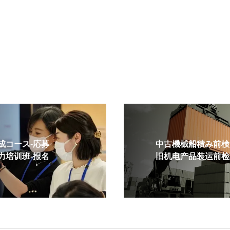
コース-応募
中古機械船積み前検査
培训班-报名
旧机电产品装运前检验