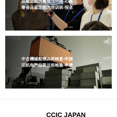
品鑑定能力養成コース-応募
奢侈品鉴定能力培训班-报名
中古機械船積み前検査-申請
旧机电产品装运前检验-申请
CCIC JAPAN