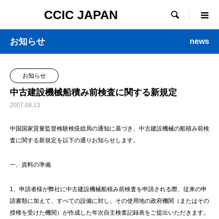
CCIC JAPAN

お知らせ
news
お知らせ
中古建設機械船積み前検査に関する新規定
2007.08.13
中国国家質量監督検験検疫総局の通知に基づき、中古建設機械の船積み前検
査に関する新規定を以下の通りお知らせします。
一、資料の準備
1、申請者様が弊社に中古建設機械船積み前検査を申請される際、従来の申
請書類に加えて、すべての設備に対し、その使用地の政府機関（またはその
授権を受けた機関）が作成した年次自主検査記録表をご提出いただきます。