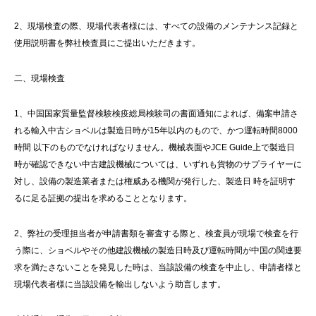
2、現場検査の際、現場代表者様には、すべての設備のメンテナンス記録と
使用説明書を弊社検査員にご提出いただきます。
二、現場検査
1、中国国家質量監督検験検疫総局検験司の書面通知によれば、備案申請さ
れる輸入中古ショベルは製造日時が15年以内のもので、かつ運転時間8000
時間 以下のものでなければなりません。機械表面やJCE Guide上で製造日
時が確認できない中古建設機械については、いずれも貨物のサプライヤーに
対し、設備の製造業者または権威ある機関が発行した、製造日 時を証明す
るに足る証拠の提出を求めることとなります。
2、弊社の受理担当者が申請書類を審査する際と、検査員が現場で検査を行
う際に、ショベルやその他建設機械の製造日時及び運転時間が中国の関連要
求を満たさないことを発見した時は、当該設備の検査を中止し、申請者様と
現場代表者様に当該設備を輸出しないよう助言します。