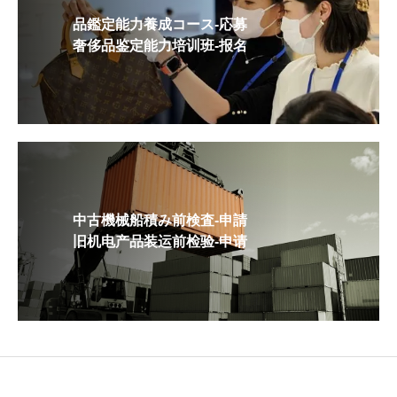
品鑑定能力養成コース-応募
奢侈品鉴定能力培训班-报名
中古機械船積み前検査-申請
旧机电产品装运前检验-申请