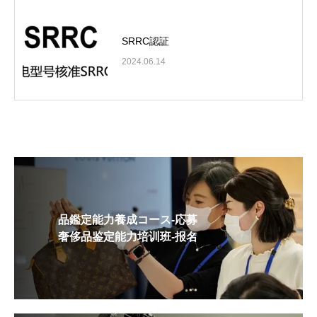
SRRC認証
2024.06.14
品鑑定能力養成コース-応募
奢侈品鉴定能力培训班-报名