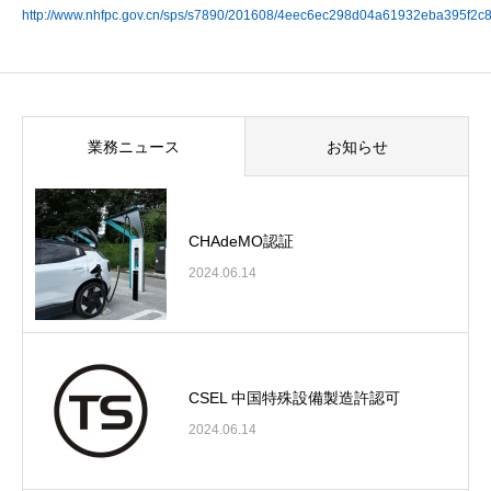
http://www.nhfpc.gov.cn/sps/s7890/201608/4eec6ec298d04a61932eba395f2c8
業務ニュース
お知らせ
CHAdeMO認証
2024.06.14
CSEL 中国特殊設備製造許認可
2024.06.14