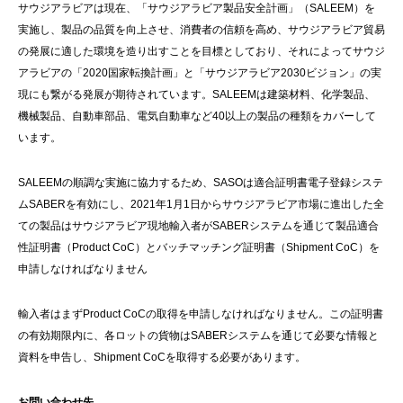
サウジアラビアは現在、「サウジアラビア製品安全計画」（SALEEM）を
実施し、製品の品質を向上させ、消費者の信頼を高め、サウジアラビア貿易
の発展に適した環境を造り出すことを目標としており、それによってサウジ
アラビアの「2020国家転換計画」と「サウジアラビア2030ビジョン」の実
現にも繋がる発展が期待されています。SALEEMは建築材料、化学製品、
機械製品、自動車部品、電気自動車など40以上の製品の種類をカバーして
います。
SALEEMの順調な実施に協力するため、SASOは適合証明書電子登録システ
ムSABERを有効にし、2021年1月1日からサウジアラビア市場に進出した全
ての製品はサウジアラビア現地輸入者がSABERシステムを通じて製品適合
性証明書（Product CoC）とバッチマッチング証明書（Shipment CoC）を
申請しなければなりません
輸入者はまずProduct CoCの取得を申請しなければなりません。この証明書
の有効期限内に、各ロットの貨物はSABERシステムを通じて必要な情報と
資料を申告し、Shipment CoCを取得する必要があります。
お問い合わせ先