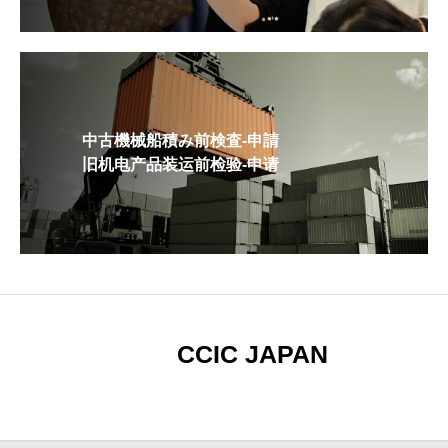
中古機械船積み前検査-申請
旧机电产品装运前检验-申请
CCIC JAPAN