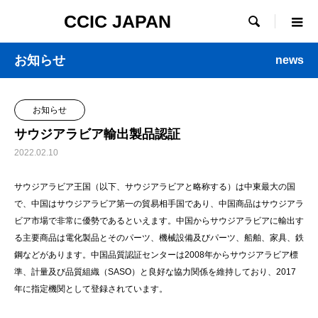
CCIC JAPAN

お知らせ
news
お知らせ
サウジアラビア輸出製品認証
2022.02.10
サウジアラビア王国（以下、サウジアラビアと略称する）は中東最大の国
で、中国はサウジアラビア第一の貿易相手国であり、中国商品はサウジアラ
ビア市場で非常に優勢であるといえます。中国からサウジアラビアに輸出す
る主要商品は電化製品とそのパーツ、機械設備及びパーツ、船舶、家具、鉄
鋼などがあります。中国品質認証センターは2008年からサウジアラビア標
準、計量及び品質組織（SASO）と良好な協力関係を維持しており、2017
年に指定機関として登録されています。