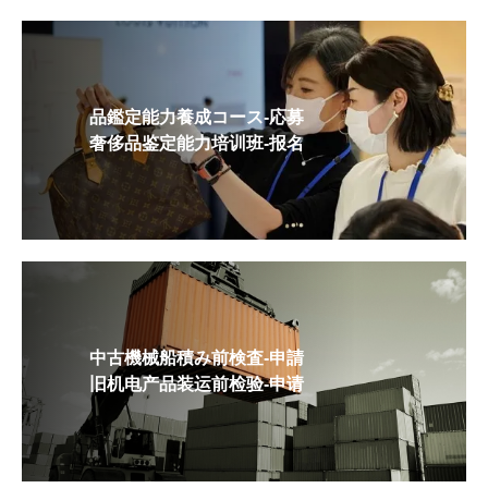
品鑑定能力養成コース-応募
奢侈品鉴定能力培训班-报名
中古機械船積み前検査-申請
旧机电产品装运前检验-申请