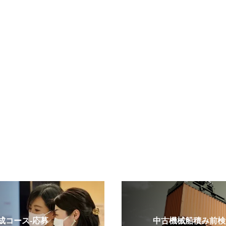
コース-応募
中古機械船積み前検査