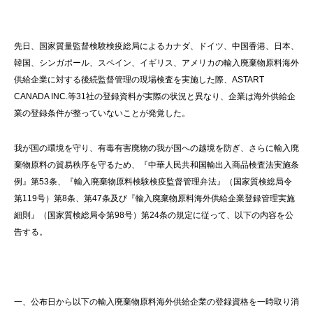
先日、国家質量監督検験検疫総局によるカナダ、ドイツ、中国香港、日本、
韓国、シンガポール、スペイン、イギリス、アメリカの輸入廃棄物原料海外
供給企業に対する後続監督管理の現場検査を実施した際、ASTART
CANADA INC.等31社の登録資料が実際の状況と異なり、企業は海外供給企
業の登録条件が整っていないことが発覚した。
我が国の環境を守り、有毒有害廃物の我が国への越境を防ぎ、さらに輸入廃
棄物原料の貿易秩序を守るため、『中華人民共和国輸出入商品検査法実施条
例』第53条、『輸入廃棄物原料検験検疫監督管理弁法』（国家質検総局令
第119号）第8条、第47条及び『輸入廃棄物原料海外供給企業登録管理実施
細則』（国家質検総局令第98号）第24条の規定に従って、以下の内容を公
告する。
一、公布日から以下の輸入廃棄物原料海外供給企業の登録資格を一時取り消