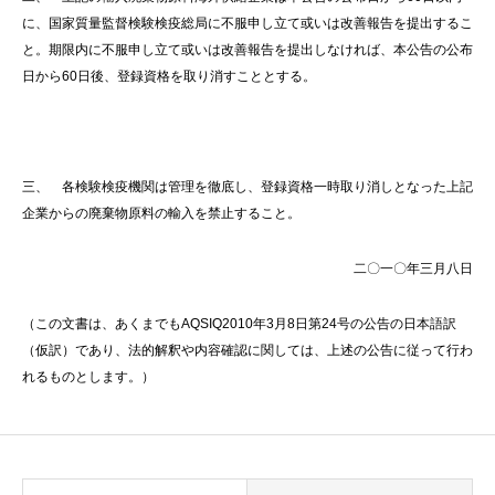
に、国家質量監督検験検疫総局に不服申し立て或いは改善報告を提出するこ
と。期限内に不服申し立て或いは改善報告を提出しなければ、本公告の公布
日から60日後、登録資格を取り消すこととする。
三、 各検験検疫機関は管理を徹底し、登録資格一時取り消しとなった上記
企業からの廃棄物原料の輸入を禁止すること。
二〇一〇年三月八日
（この文書は、あくまでもAQSIQ2010年3月8日第24号の公告の日本語訳
（仮訳）であり、法的解釈や内容確認に関しては、上述の公告に従って行わ
れるものとします。）