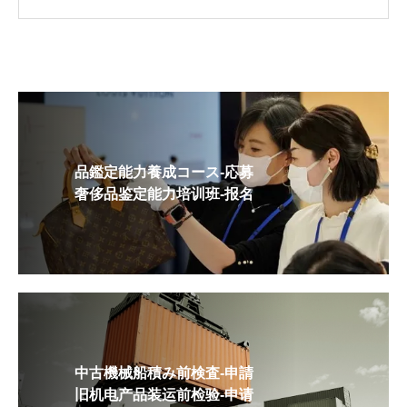
品鑑定能力養成コース-応募
奢侈品鉴定能力培训班-报名
中古機械船積み前検査-申請
旧机电产品装运前检验-申请