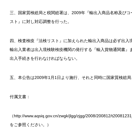
三、国家質検総局と税関総署は、2009年『輸出入商品名称及び
スト』に対し対応調整を行った。
四、検査検疫『法検リスト』に加えられた輸出入商品は必ず出入
輸出入業者は出入境検験検疫機関の発行する『輸入貨物通関書』
出入手続きを行わなければならない。
五、本公告は2009年1月1日より施行、それと同時に国家質検総局
付属文書：
（http://www.aqsiq.gov.cn/zwgk/jlgg/zjgg/2008/200812/t2
をご参照ください。）