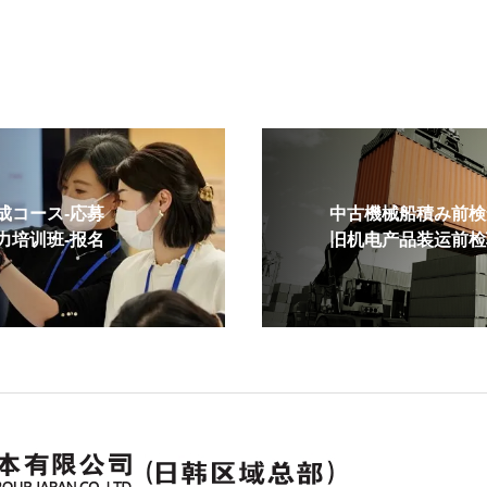
コース-応募
中古機械船積み前検査
培训班-报名
旧机电产品装运前检验