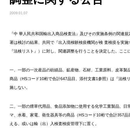
2009.01.07
『中 華人民共和国輸出入商品検査法』及びその実施条例の関連規
署は検討の結果、共同で『出入境検験検疫機関が検 査検疫を実施す
『法検リスト』）に対し、関連調整を行うことを決定した。ここ
一、一部の一次産品の紡績品、鉱産物、石材、工業原料、皮革製
商品（HSコード10桁で合計647品目、添付文書1参照）は『法
施しない。
二、一部の煙草代用品、食品添加物に使用する化学工業製品、日
マ、水着、家電、衛生器具等の商品（HSコード10桁で合計357
える、或いは輸（出）入検査検疫管理下に置く。