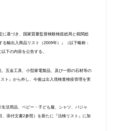
定に基づき、国家質量監督検験検疫総局と税関総
る輸出入商品リスト（2009年）』（以下略称：
に以下の内容を公告する。
品、五金工具、小型家電製品、及び一部の石材等の
検リスト』から外し、今後は出入境検査検疫管理を実
常生活用品、ベビー・子ども服、シャツ、パジャ
品目、添付文書2参照）を新たに『法検リスト』に加