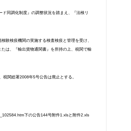
コード同調化制度』の調整状況を踏まえ、『法検リ
境検験検疫機関の実施する検査検疫と管理を受け、
または、『輸出貨物通関書』を所持の上、税関で輸
、税関総署2008年5号公告は廃止とする。
0081231_102584.htm下の公告144号附件1.xlsと附件2.xls