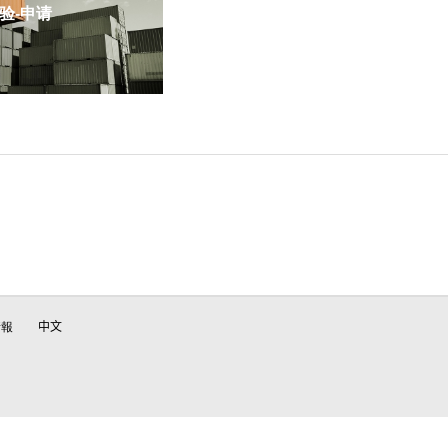
-申请
情報
中文