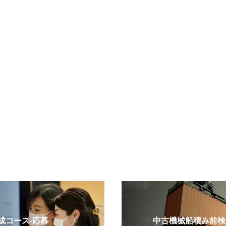
コース-応募
中古機械船積み前検査