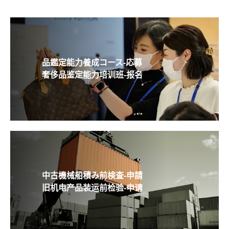
品鑑定能力養成コース-応募
奢侈品鉴定能力培训班-报名
中古機械船積み前検査-申請
旧机电产品装运前检验-申请