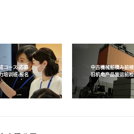
コース-応募
中古機械船積み前検査
培训班-报名
旧机电产品装运前检验