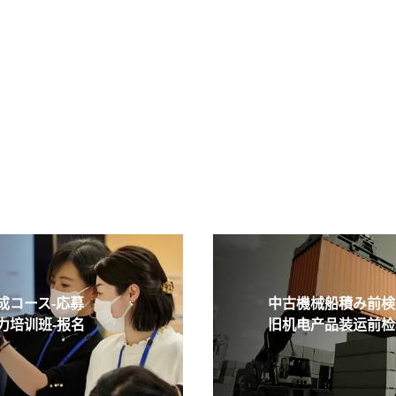
コース-応募
中古機械船積み前検査
培训班-报名
旧机电产品装运前检验