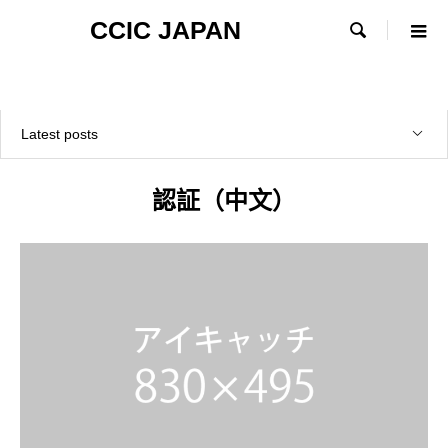
CCIC JAPAN

Latest posts
認証（中文）