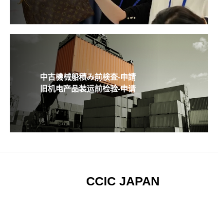
中古機械船積み前検査-申請
旧机电产品装运前检验-申请
CCIC JAPAN