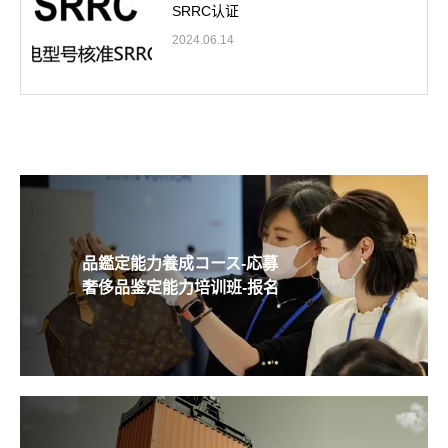
SRRC认证
2024.06.14
品鑑定能力養成コース-応募
奢侈品鉴定能力培训班-报名