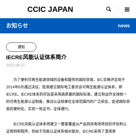
CCIC JAPAN

お知らせ
news
通知
IECRE风能认证体系简介
2022.06.27
为了便利可再生能源领域的设备和服务的国际贸易，IEC合格评定局于
2014年6月通过决议，批准建立国际电工委员会可再生能源认证体系，即
IECRE。IECRE体系的宗旨是采用高质量的国际标准，建立和运作全球统一
的可再生能源认证制度，推动认证结果在全球范围内的广泛采信，促进国际贸
易的便利化，实现一张证书，全球通行。
IECRE风能认证体系将建立一整套覆盖从产品到风电场项目的评估和认
证规则和程序，但由于风能认证体系相对复杂，IECRE采用了澄清单