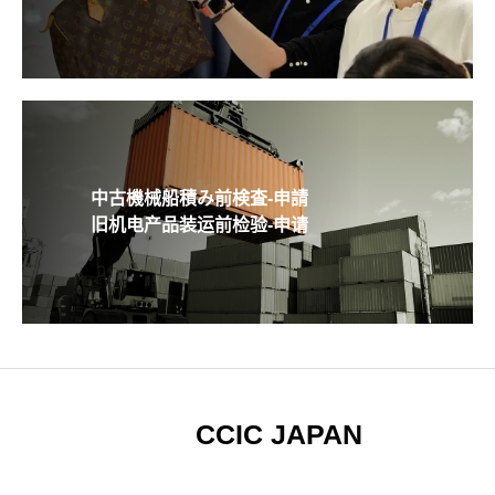
中古機械船積み前検査-申請
旧机电产品装运前检验-申请
CCIC JAPAN