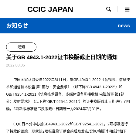
CCIC JAPAN

お知らせ
news
通知
关于GB 4943.1-2022证书换版截止日期的通知
2022.08.05
中国国家认监委与2022年8月1日，就GB 4943.1-2022《音视频、信息技
术和通信技术设备 第1部分：安全要求》（以下称“GB 4943.1-2022”）和
GB/T 9254.1-2021《信息技术设备、多媒体设备和接收机 电磁兼容 第1部
分：发射要求》（以下称“GB/T 9254.1-2021”）的证书换版截止日期进行了明
确，2项新版标准证书换版截止日期统一为2024年7月31日。
CQC日本分中心就GB4943.1-2022和GB/T 9254.1-2021，2项标准进行
了持续的跟踪，现就该2项标准修订整合前后及发布/实施/换版时间统计如下