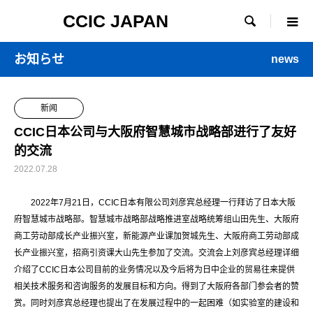
CCIC JAPAN

お知らせ
news
新闻
CCIC日本公司与大阪府智慧城市战略部进行了友好
的交流
2022.07.28
2022年7月21日，CCIC日本有限公司刘彦宾总经理一行拜访了日本大阪
府智慧城市战略部。智慧城市战略部战略推进室战略统筹组山田先生、大阪府
商工劳动部成长产业振兴室，新能源产业课加贺城先生、大阪府商工劳动部成
长产业振兴室，招商引资课大山先生参加了交流。交流会上刘彦宾总经理详细
介绍了CCIC日本公司目前的业务情况以及今后将为日中企业的贸易往来提供
相关技术服务和咨询服务的发展目标和方向。得到了大阪府各部门参会者的赞
赏。同时刘彦宾总经理也提出了在发展过程中的一起困难（如实验室的建设和