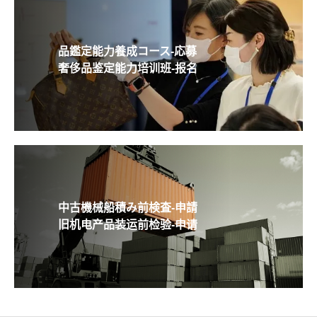
品鑑定能力養成コース-応募
奢侈品鉴定能力培训班-报名
中古機械船積み前検査-申請
旧机电产品装运前检验-申请