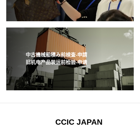
中古機械船積み前検査-申請
旧机电产品装运前检验-申请
CCIC JAPAN