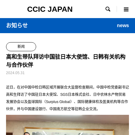
CCIC JAPAN

お知らせ
news
新闻
高和生带队拜访中国驻日本大使馆、日韩有关机构
与合作伙伴
2024.05.31
近日，在对中国中检日韩区域开展联合大监督检查期间，中国中检党委副书记
高和生拜访了中国驻日本大使馆、SGS日本株式会社、日中农林水产物贸易
发展协会以及盈球国际（Surplus Global）、国际健康体检及医美机构等合作
伙伴，并与中国建设银行、中国南方航空等驻韩企业交流。